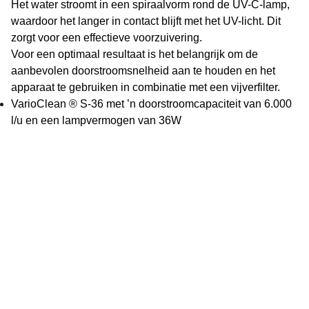
Het water stroomt in een spiraalvorm rond de UV-C-lamp,
waardoor het langer in contact blijft met het UV-licht. Dit
zorgt voor een effectieve voorzuivering.
Voor een optimaal resultaat is het belangrijk om de
aanbevolen doorstroomsnelheid aan te houden en het
apparaat te gebruiken in combinatie met een vijverfilter.
VarioClean ® S-36 met ’n doorstroomcapaciteit van 6.000
l/u en een lampvermogen van 36W
Vijverflora
Jan van Swolgenstraat 14
5866AV Swolgen
Nederland
0478 - 69 21 49