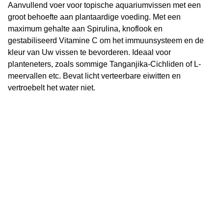
Aanvullend voer voor topische aquariumvissen met een
groot behoefte aan plantaardige voeding. Met een
maximum gehalte aan Spirulina, knoflook en
gestabiliseerd Vitamine C om het immuunsysteem en de
kleur van Uw vissen te bevorderen. Ideaal voor
planteneters, zoals sommige Tanganjika-Cichliden of L-
meervallen etc. Bevat licht verteerbare eiwitten en
vertroebelt het water niet.
Vijverflora
Jan van Swolgenstraat 14
5866AV Swolgen
Nederland
0478 - 69 21 49