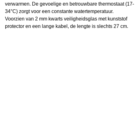
verwarmen. De gevoelige en betrouwbare thermostaat (17-
34°C) zorgt voor een constante watertemperatuur.
Voorzien van 2 mm kwarts veiligheidsglas met kunststof
protector en een lange kabel, de lengte is slechts 27 cm.
Vijverflora
Jan van Swolgenstraat 14
5866AV Swolgen
Nederland
0478 - 69 21 49
Klantenservice