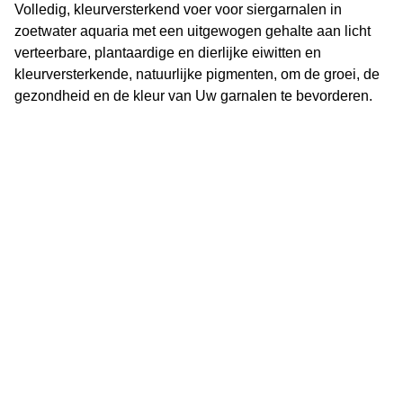
Volledig, kleurversterkend voer voor siergarnalen in
zoetwater aquaria met een uitgewogen gehalte aan licht
verteerbare, plantaardige en dierlijke eiwitten en
kleurversterkende, natuurlijke pigmenten, om de groei, de
gezondheid en de kleur van Uw garnalen te bevorderen.
Vijverflora
Jan van Swolgenstraat 14
5866AV Swolgen
Nederland
0478 - 69 21 49
Klantenservice