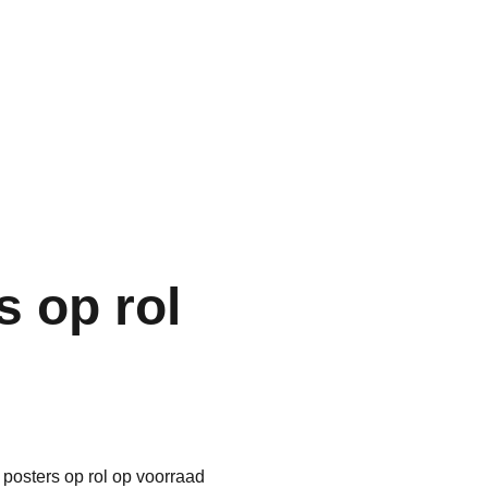
Home
Aquarium
Vijver
Contact
s op rol
posters op rol op voorraad