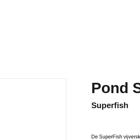
Welkom op onze vernieuwde website!
Pond 
Superfish
De SuperFish vijverskim