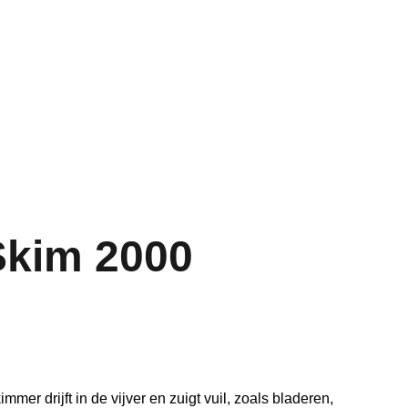
Home
Aquarium
Vijver
Contact
Skim 2000
mer drijft in de vijver en zuigt vuil, zoals bladeren,