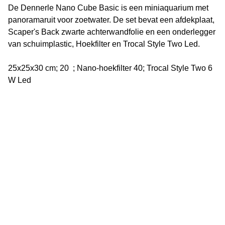
De Dennerle Nano Cube Basic is een miniaquarium met
panoramaruit voor zoetwater. De set bevat een afdekplaat,
Scaper's Back zwarte achterwandfolie en een onderlegger
van schuimplastic, Hoekfilter en Trocal Style Two Led.
25x25x30 cm; 20 ; Nano-hoekfilter 40; Trocal Style Two 6
W Led
Vijverflora
Jan van Swolgenstraat 14
5866AV Swolgen
Nederland
0478 - 69 21 49