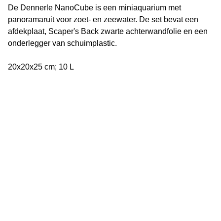
De Dennerle NanoCube is een miniaquarium met
panoramaruit voor zoet- en zeewater. De set bevat een
afdekplaat, Scaper's Back zwarte achterwandfolie en een
onderlegger van schuimplastic.
20x20x25 cm; 10 L
Vijverflora
Jan van Swolgenstraat 14
5866AV Swolgen
Nederland
0478 - 69 21 49