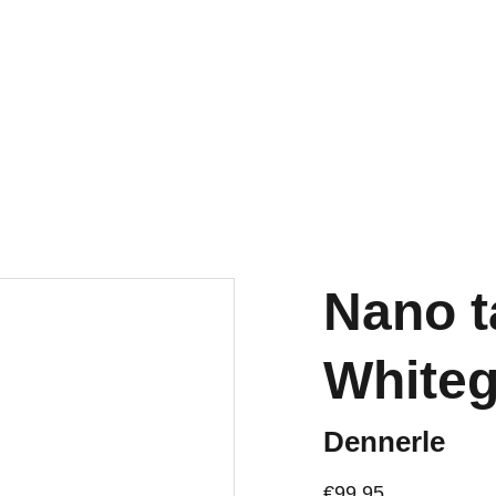
Welkom op onze vernieuwde website!
Nano t
Whiteg
Dennerle
€99.95