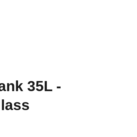
Home
Aquarium
Vijver
Contact
ank 35L -
lass