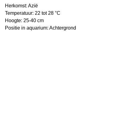
Herkomst: Azië
Temperatuur: 22 tot 28 °C
Hoogte: 25-40 cm
Positie in aquarium: Achtergrond
Vijverflora
Jan van Swolgenstraat 14
5866AV Swolgen
Nederland
0478 - 69 21 49
Klantenservice