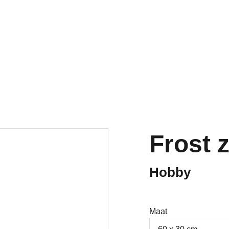
Welkom op onze vernieuwde website!
Frost 
Hobby
Maat