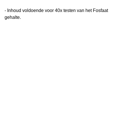
- Inhoud voldoende voor 40x testen van het Fosfaat
gehalte.
Vijverflora
Jan van Swolgenstraat 14
5866AV Swolgen
Nederland
0478 - 69 21 49
Klantenservice
Over ons