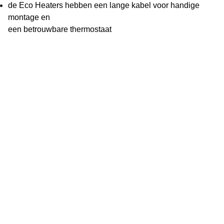
de Eco Heaters hebben een lange kabel voor handige
montage en
een betrouwbare thermostaat
Vijverflora
Jan van Swolgenstraat 14
5866AV Swolgen
Nederland
0478 - 69 21 49
Klantenservice
Over ons