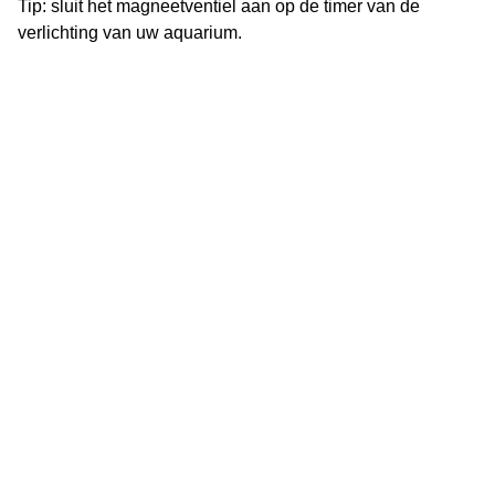
Tip: sluit het magneetventiel aan op de timer van de
verlichting van uw aquarium.
Vijverflora
Jan van Swolgenstraat 14
5866AV Swolgen
Nederland
0478 - 69 21 49
Klantenservice
Over ons
Openingstijden