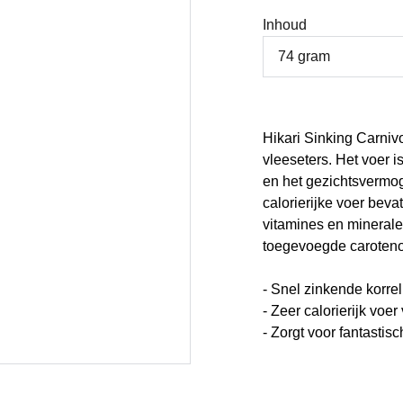
Inhoud
Hikari Sinking Carnivo
vleeseters. Het voer i
en het gezichtsvermog
calorierijke voer beva
vitamines en mineral
toegevoegde caroteno
- Snel zinkende korre
- Zeer calorierijk voe
- Zorgt voor fantastis