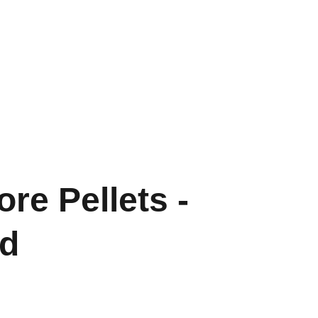
Home
Aquarium
Vijver
Contact
re Pellets -
nd