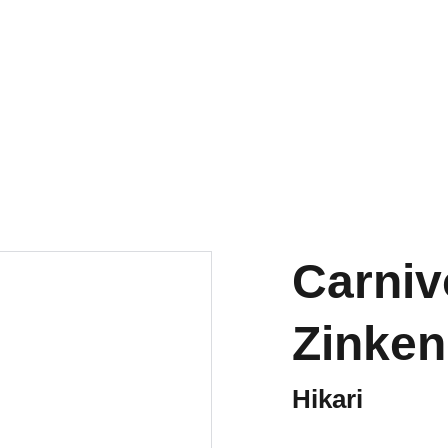
Welkom op onze vernieuwde website!
Carnivo
Zinke
Hikari