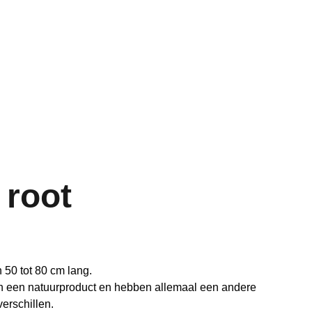
Home
Aquarium
Vijver
Contact
 root
 50 tot 80 cm lang.
jn een natuurproduct en hebben allemaal een andere
erschillen.