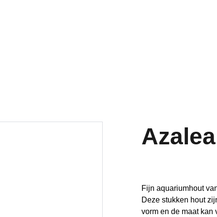
Welkom op onze vernieuwde website!
Azalea
Fijn aquariumhout van
Deze stukken hout zi
vorm en de maat kan v