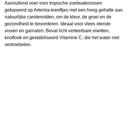
Aanvullend voer voor tropische zoetwatervissen
gebaseerd op Artemia-kreeftjes met een hoog gehalte aan
natuurlijke carotenoïden, om de kleur, de groei en de
gezondheid te bevorderen. Ideaal voor vlees etende
vissen en garnalen. Bevat licht verteerbare eiwitten,
knoflook en gestabiliseerd Vitamine C, die het water niet
vertroebelen.
Vijverflora
Jan van Swolgenstraat 14
5866AV Swolgen
Nederland
0478 - 69 21 49