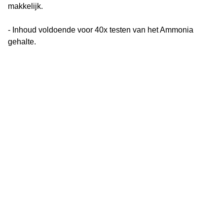
makkelijk.
- Inhoud voldoende voor 40x testen van het Ammonia
gehalte.
Vijverflora
Jan van Swolgenstraat 14
5866AV Swolgen
Nederland
0478 - 69 21 49
Klantenservice