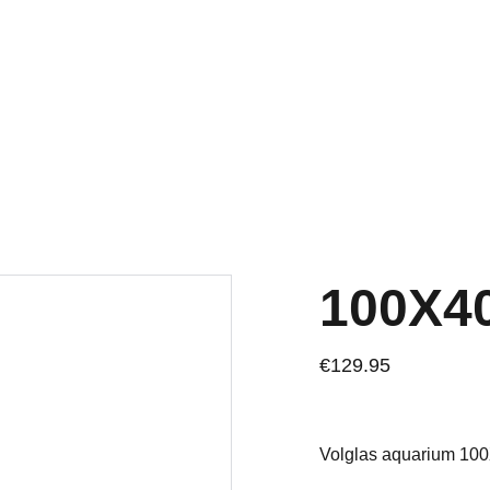
Welkom op onze vernieuwde website!
100X4
€129.95
Volglas aquarium 10