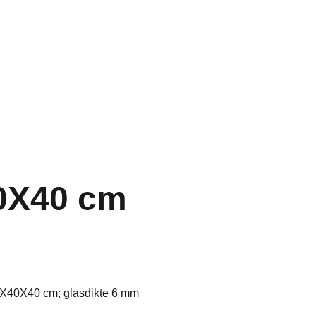
Home
Aquarium
Vijver
Contact
0X40 cm
0X40X40 cm; glasdikte 6 mm